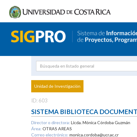
Investigador
Uni
Proyecto
Unidad de Investigación
inves
ID: 603
SISTEMA BIBLIOTECA DOCUMEN
Director o directora:
Licda. Mónica Córdoba Guzmán
Área:
OTRAS AREAS
Correo electrónico:
monica.cordoba@ucr.ac.cr