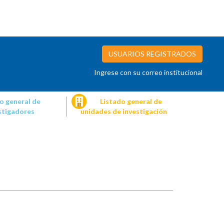
USUARIOS REGISTRADOS
Ingrese con su correo institucional
o general de
Listado general de
stigadores
unidades de investigación