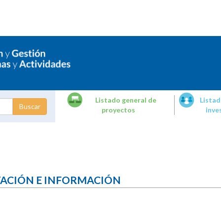
Listado general de
Listad
proyectos
inve
dades de
tigación
TACIÓN E INFORMACIÓN