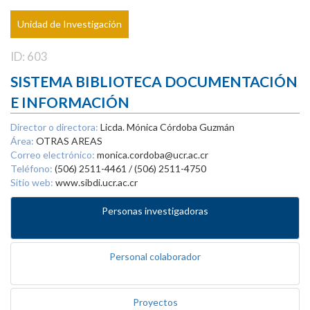
Unidad de Investigación
ID: 603
SISTEMA BIBLIOTECA DOCUMENTACIÓN
E INFORMACIÓN
Director o directora:
Licda. Mónica Córdoba Guzmán
Área:
OTRAS AREAS
Correo electrónico:
monica.cordoba@ucr.ac.cr
Teléfono:
(506) 2511-4461 / (506) 2511-4750
Sitio web:
www.sibdi.ucr.ac.cr
Personas investigadoras
Personal colaborador
Proyectos