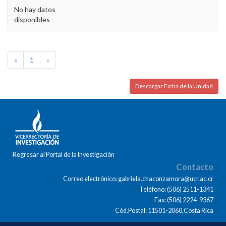
No hay datos
disponibles
«
1
»
Descargar Ficha de la Unidad
Regresar al Portal de la Investigación
Contacto
Correo electrónico: gabriela.chaconzamora@ucr.ac.cr
Teléfono: (506) 2511-1341
Fax: (506) 2224-9367
Cód.Postal: 11501-2060,Costa Rica