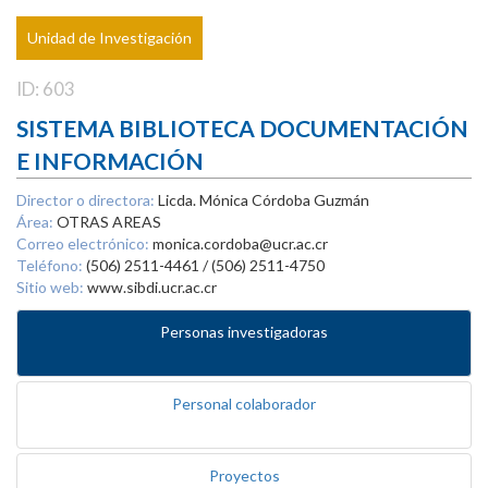
Unidad de Investigación
ID: 603
SISTEMA BIBLIOTECA DOCUMENTACIÓN
E INFORMACIÓN
Director o directora:
Licda. Mónica Córdoba Guzmán
Área:
OTRAS AREAS
Correo electrónico:
monica.cordoba@ucr.ac.cr
Teléfono:
(506) 2511-4461 / (506) 2511-4750
Sitio web:
www.sibdi.ucr.ac.cr
Personas investigadoras
Personal colaborador
Proyectos