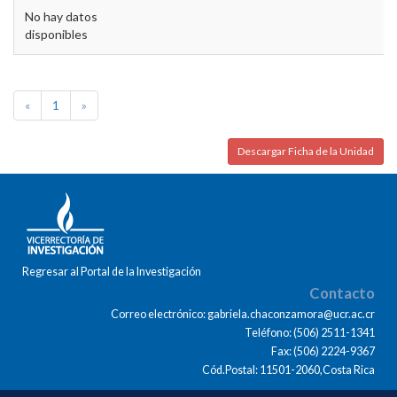
No hay datos
disponibles
«
1
»
Descargar Ficha de la Unidad
Regresar al Portal de la Investigación
Contacto
Correo electrónico: gabriela.chaconzamora@ucr.ac.cr
Teléfono: (506) 2511-1341
Fax: (506) 2224-9367
Cód.Postal: 11501-2060,Costa Rica