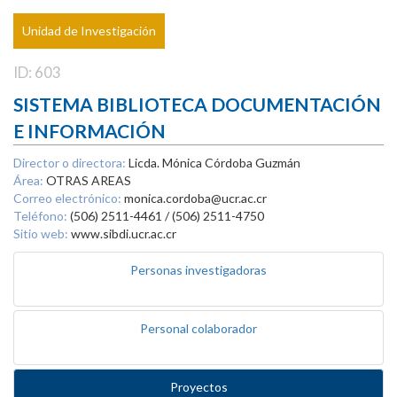
Unidad de Investigación
ID: 603
SISTEMA BIBLIOTECA DOCUMENTACIÓN
E INFORMACIÓN
Director o directora:
Licda. Mónica Córdoba Guzmán
Área:
OTRAS AREAS
Correo electrónico:
monica.cordoba@ucr.ac.cr
Teléfono:
(506) 2511-4461 / (506) 2511-4750
Sitio web:
www.sibdi.ucr.ac.cr
Personas investigadoras
Personal colaborador
Proyectos