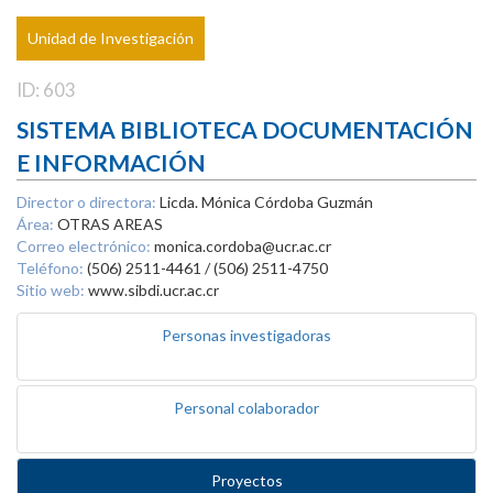
Unidad de Investigación
ID: 603
SISTEMA BIBLIOTECA DOCUMENTACIÓN
E INFORMACIÓN
Director o directora:
Licda. Mónica Córdoba Guzmán
Área:
OTRAS AREAS
Correo electrónico:
monica.cordoba@ucr.ac.cr
Teléfono:
(506) 2511-4461 / (506) 2511-4750
Sitio web:
www.sibdi.ucr.ac.cr
Personas investigadoras
Personal colaborador
Proyectos