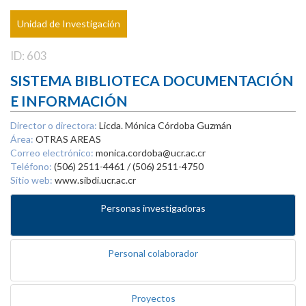
Unidad de Investigación
ID: 603
SISTEMA BIBLIOTECA DOCUMENTACIÓN
E INFORMACIÓN
Director o directora:
Licda. Mónica Córdoba Guzmán
Área:
OTRAS AREAS
Correo electrónico:
monica.cordoba@ucr.ac.cr
Teléfono:
(506) 2511-4461 / (506) 2511-4750
Sitio web:
www.sibdi.ucr.ac.cr
Personas investigadoras
Personal colaborador
Proyectos