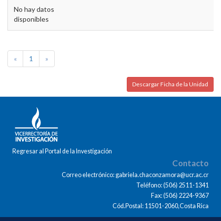
No hay datos
disponibles
«
1
»
Descargar Ficha de la Unidad
Regresar al Portal de la Investigación
Contacto
Correo electrónico: gabriela.chaconzamora@ucr.ac.cr
Teléfono: (506) 2511-1341
Fax: (506) 2224-9367
Cód.Postal: 11501-2060,Costa Rica