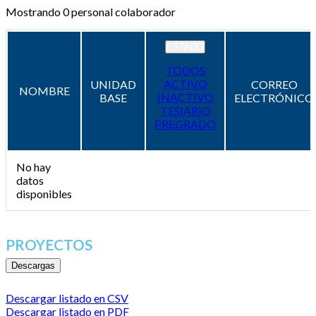
Mostrando
0
personal colaborador
ESTADO
TODOS
ACTIVO
UNIDAD
CORREO
NOMBRE
INACTIVO
BASE
ELECTRÓNICO
TESIARIO
PREGRADO
No hay
datos
disponibles
PROYECTOS
Descargas
Descargar listado en CSV
Descargar listado en PDF