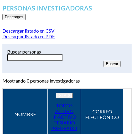
PERSONAS INVESTIGADORAS
Descargas
Descargar listado en CSV
Descargar listado en PDF
Buscar personas
Mostrando
0
personas investigadoras
ESTADO
TODOS
ACTIVO
CORREO
NOMBRE
INACTIVO
ELECTRÓNICO
TESIARIO
PREGRADO