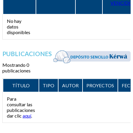
VENCIDO
No hay
datos
disponibles
PUBLICACIONES
Mostrando 0
publicaciones
TÍTULO
TIPO
AUTOR
PROYECTOS
FEC
Para
consultar las
publicaciones
dar clic
aquí
.