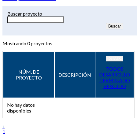
Buscar proyecto
Mostrando
0
proyectos
ESTADO
TODOS
NÚM. DE
DESARROLLO
DESCRIPCIÓN
PROYECTO
TERMINADO
VENCIDO
No hay datos
disponibles
«
1