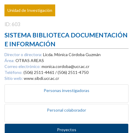
Unidad de Investigación
ID: 603
SISTEMA BIBLIOTECA DOCUMENTACIÓN
E INFORMACIÓN
Director o directora:
Licda. Mónica Córdoba Guzmán
Área:
OTRAS AREAS
Correo electrónico:
monica.cordoba@ucr.ac.cr
Teléfono:
(506) 2511-4461 / (506) 2511-4750
Sitio web:
www.sibdi.ucr.ac.cr
Personas investigadoras
Personal colaborador
Proyectos