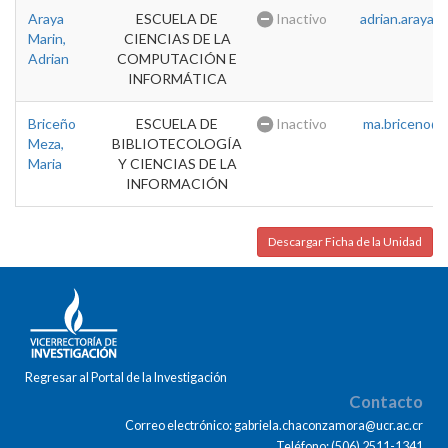
Araya
ESCUELA DE
Inactivo
adrian.araya@u
Marin,
CIENCIAS DE LA
Adrian
COMPUTACIÓN E
INFORMÁTICA
Briceño
ESCUELA DE
Inactivo
ma.briceno@u
Meza,
BIBLIOTECOLOGÍA
Maria
Y CIENCIAS DE LA
INFORMACIÓN
Descargar Ficha de la Unidad
Regresar al Portal de la Investigación
Contacto
Correo electrónico: gabriela.chaconzamora@ucr.ac.cr
Teléfono: (506) 2511-1341