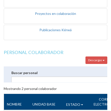
Proyectos en colaboración
Publicaciones Kérwá
PERSONAL COLABORADOR
Descargas
Buscar personal
Mostrando
2
personal colaborador
CORR
NOMBRE
UNIDAD BASE
ELECTRÓ
ESTADO