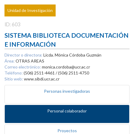
Unidad de Investigación
ID: 603
SISTEMA BIBLIOTECA DOCUMENTACIÓN
E INFORMACIÓN
Director o directora:
Licda. Mónica Córdoba Guzmán
Área:
OTRAS AREAS
Correo electrónico:
monica.cordoba@ucr.ac.cr
Teléfono:
(506) 2511-4461 / (506) 2511-4750
Sitio web:
www.sibdi.ucr.ac.cr
Personas investigadoras
Personal colaborador
Proyectos