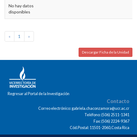
No hay datos
disponibles
«
1
»
Descargar Ficha de la Unidad
Regresar al Portal de la Investigación
Contacto
Correo electrónico: gabriela.chaconzamora@ucr.ac.cr
Teléfono: (506) 2511-1341
Fax: (506) 2224-9367
Cód.Postal: 11501-2060,Costa Rica