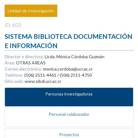
Unidad de Investigación
ID: 603
SISTEMA BIBLIOTECA DOCUMENTACIÓN
E INFORMACIÓN
Director o directora:
Licda. Mónica Córdoba Guzmán
Área:
OTRAS AREAS
Correo electrónico:
monica.cordoba@ucr.ac.cr
Teléfono:
(506) 2511-4461 / (506) 2511-4750
Sitio web:
www.sibdi.ucr.ac.cr
Personas investigadoras
Personal colaborador
Proyectos