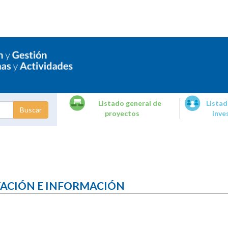
Listado general de
Listad
proyectos
inve
dades de
tigación
TACIÓN E INFORMACIÓN