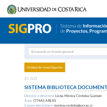
Investigador
Uni
Proyecto
Unidad de Investigación
inves
ID: 603
SISTEMA BIBLIOTECA DOCUMEN
Director o directora:
Licda. Mónica Córdoba Guzmán
Área:
OTRAS AREAS
Correo electrónico:
monica.cordoba@ucr.ac.cr