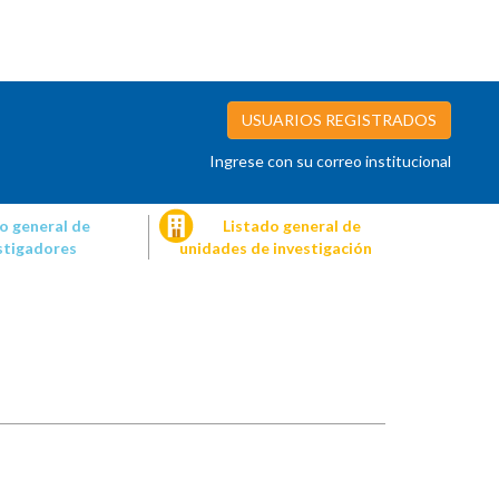
USUARIOS REGISTRADOS
Ingrese con su correo institucional
o general de
Listado general de
stigadores
unidades de investigación