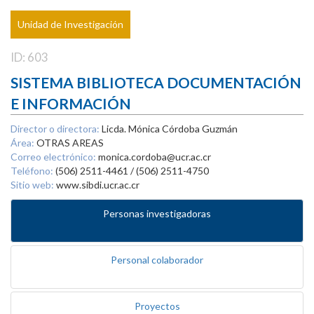
Unidad de Investigación
ID: 603
SISTEMA BIBLIOTECA DOCUMENTACIÓN
E INFORMACIÓN
Director o directora:
Licda. Mónica Córdoba Guzmán
Área:
OTRAS AREAS
Correo electrónico:
monica.cordoba@ucr.ac.cr
Teléfono:
(506) 2511-4461 / (506) 2511-4750
Sitio web:
www.sibdi.ucr.ac.cr
Personas investigadoras
Personal colaborador
Proyectos