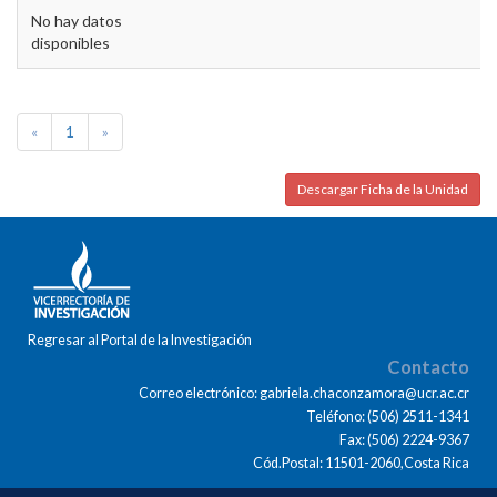
No hay datos
disponibles
«
1
»
Descargar Ficha de la Unidad
Regresar al Portal de la Investigación
Contacto
Correo electrónico: gabriela.chaconzamora@ucr.ac.cr
Teléfono: (506) 2511-1341
Fax: (506) 2224-9367
Cód.Postal: 11501-2060,Costa Rica