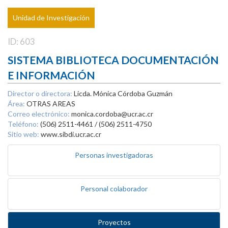
Unidad de Investigación
ID: 603
SISTEMA BIBLIOTECA DOCUMENTACIÓN
E INFORMACIÓN
Director o directora:
Licda. Mónica Córdoba Guzmán
Área:
OTRAS AREAS
Correo electrónico:
monica.cordoba@ucr.ac.cr
Teléfono:
(506) 2511-4461 / (506) 2511-4750
Sitio web:
www.sibdi.ucr.ac.cr
Personas investigadoras
Personal colaborador
Proyectos