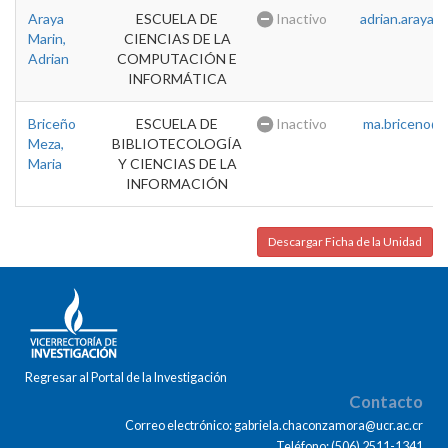
Araya
ESCUELA DE
Inactivo
adrian.araya@u
Marin,
CIENCIAS DE LA
Adrian
COMPUTACIÓN E
INFORMÁTICA
Briceño
ESCUELA DE
Inactivo
ma.briceno@u
Meza,
BIBLIOTECOLOGÍA
Maria
Y CIENCIAS DE LA
INFORMACIÓN
Descargar Ficha de la Unidad
Regresar al Portal de la Investigación
Contacto
Correo electrónico: gabriela.chaconzamora@ucr.ac.cr
Teléfono: (506) 2511-1341