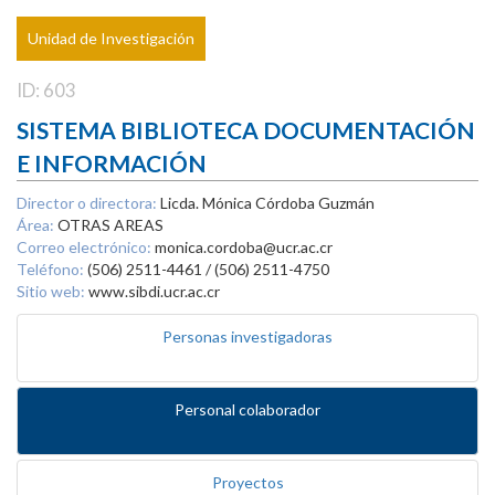
Unidad de Investigación
ID: 603
SISTEMA BIBLIOTECA DOCUMENTACIÓN
E INFORMACIÓN
Director o directora:
Licda. Mónica Córdoba Guzmán
Área:
OTRAS AREAS
Correo electrónico:
monica.cordoba@ucr.ac.cr
Teléfono:
(506) 2511-4461 / (506) 2511-4750
Sitio web:
www.sibdi.ucr.ac.cr
Personas investigadoras
Personal colaborador
Proyectos