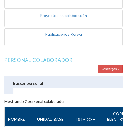
Proyectos en colaboración
Publicaciones Kérwá
PERSONAL COLABORADOR
Descargas
Buscar personal
Mostrando
2
personal colaborador
CORR
NOMBRE
UNIDAD BASE
ELECTRÓ
ESTADO