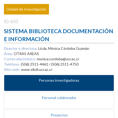
Unidad de Investigación
ID: 603
SISTEMA BIBLIOTECA DOCUMENTACIÓN
E INFORMACIÓN
Director o directora:
Licda. Mónica Córdoba Guzmán
Área:
OTRAS AREAS
Correo electrónico:
monica.cordoba@ucr.ac.cr
Teléfono:
(506) 2511-4461 / (506) 2511-4750
Sitio web:
www.sibdi.ucr.ac.cr
Personas investigadoras
Personal colaborador
Proyectos