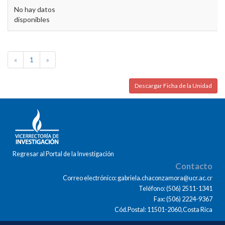
No hay datos
disponibles
«
1
»
Descargar Ficha de la Unidad
Regresar al Portal de la Investigación
Contacto
Correo electrónico: gabriela.chaconzamora@ucr.ac.cr
Teléfono: (506) 2511-1341
Fax: (506) 2224-9367
Cód.Postal: 11501-2060,Costa Rica