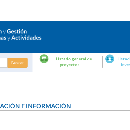
Listado general de
Listad
proyectos
inve
dades de
tigación
TACIÓN E INFORMACIÓN