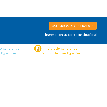
USUARIOS REGISTRADOS
Ingrese con su correo institucional
o general de
Listado general de
stigadores
unidades de investigación