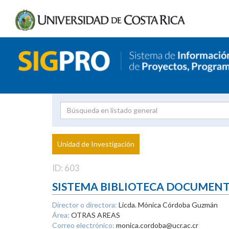
Investigador
Uni
Proyecto
Unidad de Investigación
inves
ID: 603
SISTEMA BIBLIOTECA DOCUMEN
Director o directora:
Licda. Mónica Córdoba Guzmán
Área:
OTRAS AREAS
Correo electrónico:
monica.cordoba@ucr.ac.cr