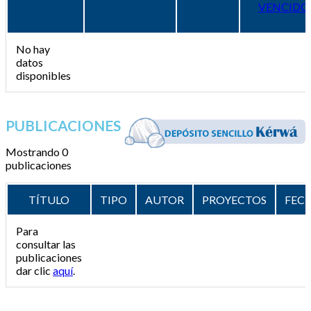
VENCIDO
No hay
datos
disponibles
PUBLICACIONES
Mostrando 0
publicaciones
TÍTULO
TIPO
AUTOR
PROYECTOS
FEC
Para
consultar las
publicaciones
dar clic
aquí
.