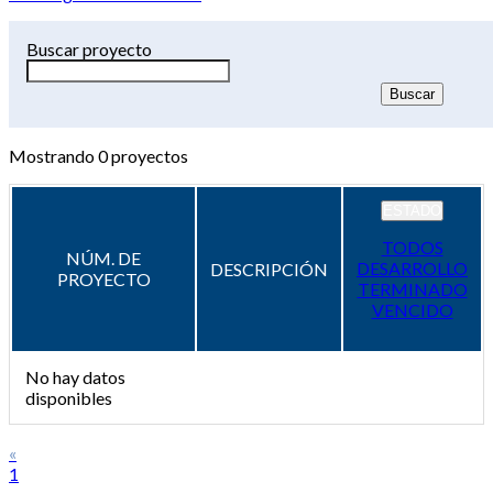
Buscar proyecto
Mostrando
0
proyectos
ESTADO
TODOS
NÚM. DE
DESARROLLO
DESCRIPCIÓN
PROYECTO
TERMINADO
VENCIDO
No hay datos
disponibles
«
1