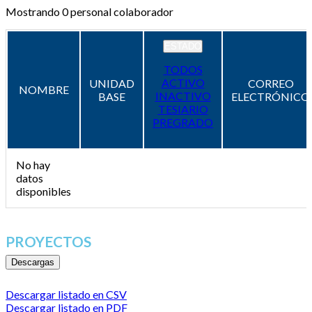
Mostrando
0
personal colaborador
ESTADO
TODOS
ACTIVO
UNIDAD
CORREO
NOMBRE
INACTIVO
BASE
ELECTRÓNICO
TESIARIO
PREGRADO
No hay
datos
disponibles
PROYECTOS
Descargas
Descargar listado en CSV
Descargar listado en PDF