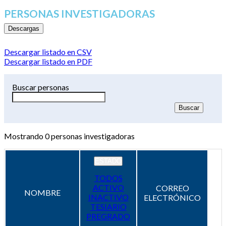
PERSONAS INVESTIGADORAS
Descargas
Descargar listado en CSV
Descargar listado en PDF
Buscar personas
Mostrando
0
personas investigadoras
ESTADO
TODOS
ACTIVO
CORREO
NOMBRE
INACTIVO
ELECTRÓNICO
TESIARIO
PREGRADO