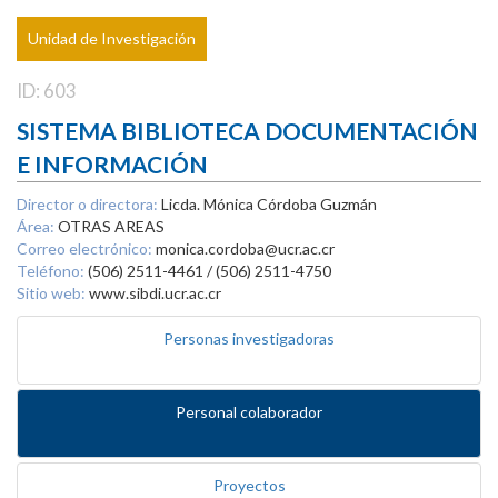
Unidad de Investigación
ID: 603
SISTEMA BIBLIOTECA DOCUMENTACIÓN
E INFORMACIÓN
Director o directora:
Licda. Mónica Córdoba Guzmán
Área:
OTRAS AREAS
Correo electrónico:
monica.cordoba@ucr.ac.cr
Teléfono:
(506) 2511-4461 / (506) 2511-4750
Sitio web:
www.sibdi.ucr.ac.cr
Personas investigadoras
Personal colaborador
Proyectos