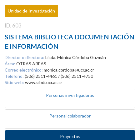
Unidad de Investigación
ID: 603
SISTEMA BIBLIOTECA DOCUMENTACIÓN
E INFORMACIÓN
Director o directora:
Licda. Mónica Córdoba Guzmán
Área:
OTRAS AREAS
Correo electrónico:
monica.cordoba@ucr.ac.cr
Teléfono:
(506) 2511-4461 / (506) 2511-4750
Sitio web:
www.sibdi.ucr.ac.cr
Personas investigadoras
Personal colaborador
Proyectos