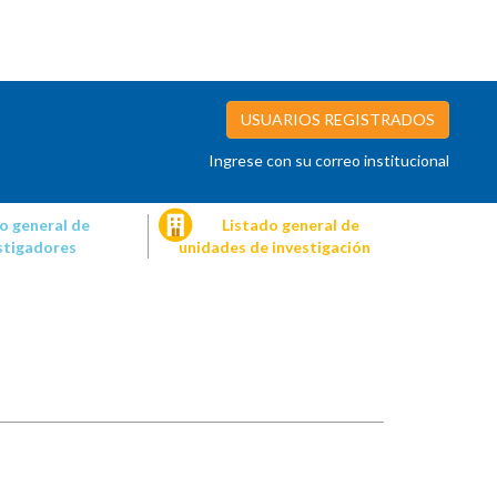
USUARIOS REGISTRADOS
Ingrese con su correo institucional
o general de
Listado general de
stigadores
unidades de investigación