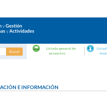
Listado general de
Listad
proyectos
inve
dades de
tigación
TACIÓN E INFORMACIÓN