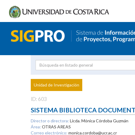
Investigador
Uni
Proyecto
Unidad de Investigación
inves
ID: 603
SISTEMA BIBLIOTECA DOCUMEN
Director o directora:
Licda. Mónica Córdoba Guzmán
Área:
OTRAS AREAS
Correo electrónico:
monica.cordoba@ucr.ac.cr