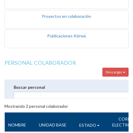
Proyectos en colaboración
Publicaciones Kérwá
PERSONAL COLABORADOR
Descargas
Buscar personal
Mostrando
2
personal colaborador
CORR
NOMBRE
UNIDAD BASE
ELECTRÓ
ESTADO