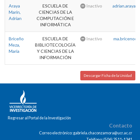
Araya
ESCUELA DE
Inactivo
adrian.araya@u
Marin,
CIENCIAS DE LA
Adrian
COMPUTACIÓN E
INFORMÁTICA
Briceño
ESCUELA DE
Inactivo
ma.briceno@u
Meza,
BIBLIOTECOLOGÍA
Maria
Y CIENCIAS DE LA
INFORMACIÓN
Descargar Ficha de la Unidad
Regresar al Portal de la Investigación
Contacto
Correo electrónico: gabriela.chaconzamora@ucr.ac.cr
Teléfono: (506) 2511-1341