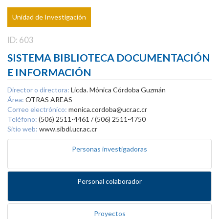
Unidad de Investigación
ID: 603
SISTEMA BIBLIOTECA DOCUMENTACIÓN
E INFORMACIÓN
Director o directora:
Licda. Mónica Córdoba Guzmán
Área:
OTRAS AREAS
Correo electrónico:
monica.cordoba@ucr.ac.cr
Teléfono:
(506) 2511-4461 / (506) 2511-4750
Sitio web:
www.sibdi.ucr.ac.cr
Personas investigadoras
Personal colaborador
Proyectos