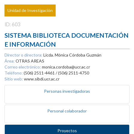
Unidad de Investigación
ID: 603
SISTEMA BIBLIOTECA DOCUMENTACIÓN
E INFORMACIÓN
Director o directora:
Licda. Mónica Córdoba Guzmán
Área:
OTRAS AREAS
Correo electrónico:
monica.cordoba@ucr.ac.cr
Teléfono:
(506) 2511-4461 / (506) 2511-4750
Sitio web:
www.sibdi.ucr.ac.cr
Personas investigadoras
Personal colaborador
Proyectos