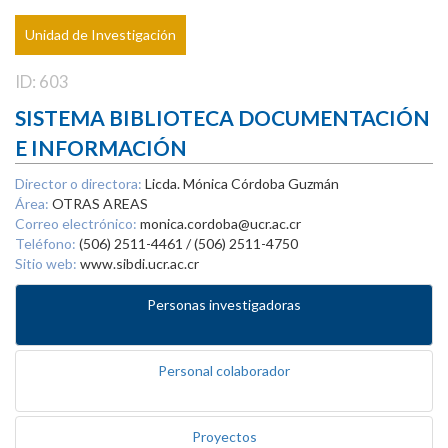
Unidad de Investigación
ID: 603
SISTEMA BIBLIOTECA DOCUMENTACIÓN
E INFORMACIÓN
Director o directora:
Licda. Mónica Córdoba Guzmán
Área:
OTRAS AREAS
Correo electrónico:
monica.cordoba@ucr.ac.cr
Teléfono:
(506) 2511-4461 / (506) 2511-4750
Sitio web:
www.sibdi.ucr.ac.cr
Personas investigadoras
Personal colaborador
Proyectos