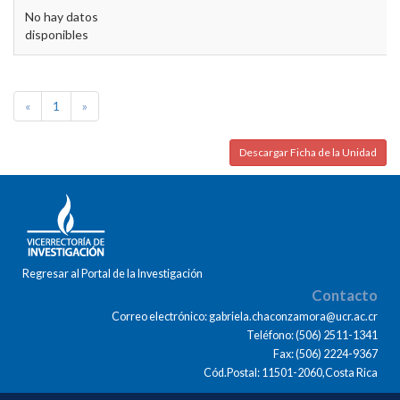
No hay datos
disponibles
«
1
»
Descargar Ficha de la Unidad
Regresar al Portal de la Investigación
Contacto
Correo electrónico: gabriela.chaconzamora@ucr.ac.cr
Teléfono: (506) 2511-1341
Fax: (506) 2224-9367
Cód.Postal: 11501-2060,Costa Rica