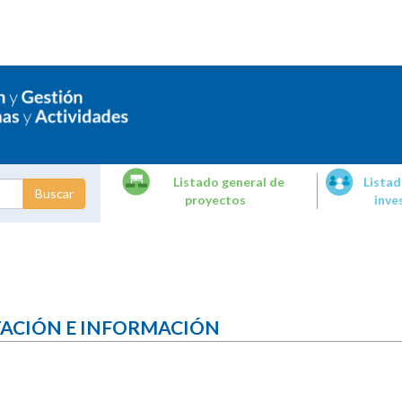
Listado general de
Listad
proyectos
inve
dades de
tigación
TACIÓN E INFORMACIÓN