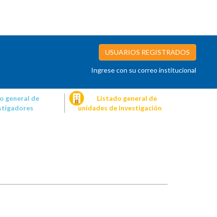
USUARIOS REGISTRADOS
Ingrese con su correo institucional
o general de
Listado general de
stigadores
unidades de investigación