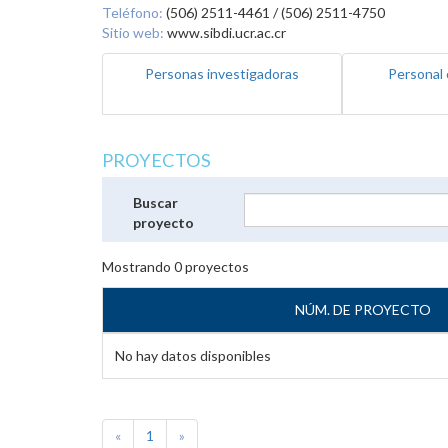
Teléfono:
(506) 2511-4461 / (506) 2511-4750
Sitio web:
www.sibdi.ucr.ac.cr
Personas investigadoras
Personal 
PROYECTOS
Buscar
proyecto
Mostrando
0
proyectos
NÚM. DE PROYECTO
No hay datos disponibles
«
1
»