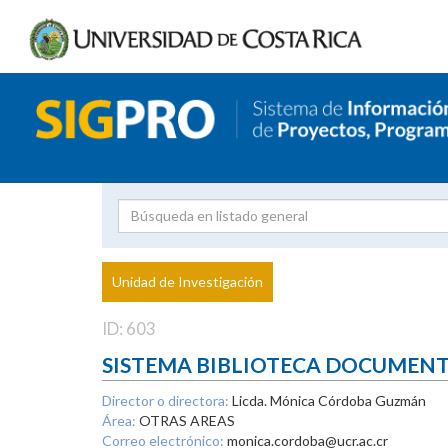
Investigador
Uni
Proyecto
Unidad de Investigación
inves
ID: 603
SISTEMA BIBLIOTECA DOCUMEN
Director o directora:
Licda. Mónica Córdoba Guzmán
Área:
OTRAS AREAS
Correo electrónico:
monica.cordoba@ucr.ac.cr