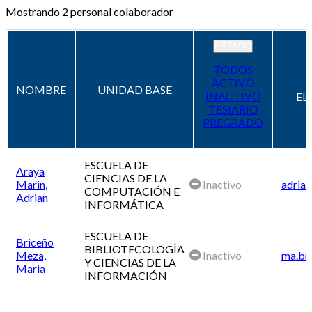
Mostrando
2
personal colaborador
ESTADO
TODOS
ACTIVO
NOMBRE
UNIDAD BASE
INACTIVO
EL
TESIARIO
PREGRADO
ESCUELA DE
Araya
CIENCIAS DE LA
Marin,
Inactivo
adrian
COMPUTACIÓN E
Adrian
INFORMÁTICA
ESCUELA DE
Briceño
BIBLIOTECOLOGÍA
Meza,
Inactivo
ma.br
Y CIENCIAS DE LA
Maria
INFORMACIÓN