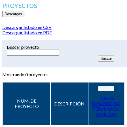
PROYECTOS
Descargas
Descargar listado en CSV
Descargar listado en PDF
Buscar proyecto
Mostrando
0
proyectos
ESTADO
TODOS
NÚM. DE
DESARROLLO
DESCRIPCIÓN
PROYECTO
TERMINADO
VENCIDO