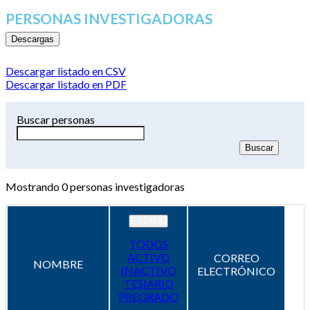
PERSONAS INVESTIGADORAS
Descargas
Descargar listado en CSV
Descargar listado en PDF
Buscar personas
Mostrando
0
personas investigadoras
ESTADO
TODOS
ACTIVO
CORREO
NOMBRE
INACTIVO
ELECTRÓNICO
TESIARIO
PREGRADO