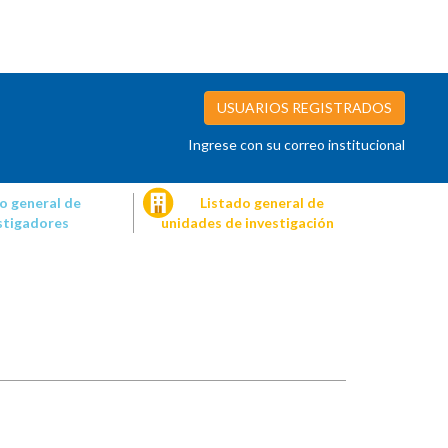
USUARIOS REGISTRADOS
Ingrese con su correo institucional
o general de
Listado general de
stigadores
unidades de investigación