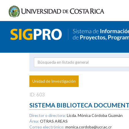
Investigador
Uni
Proyecto
Unidad de Investigación
inves
ID: 603
SISTEMA BIBLIOTECA DOCUMEN
Director o directora:
Licda. Mónica Córdoba Guzmán
Área:
OTRAS AREAS
Correo electrónico:
monica.cordoba@ucr.ac.cr