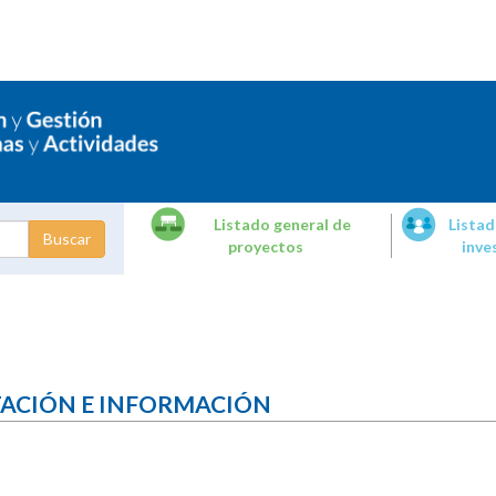
Listado general de
Listad
proyectos
inve
dades de
tigación
TACIÓN E INFORMACIÓN