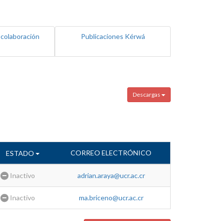
 colaboración
Publicaciones Kérwá
Descargas
CORREO ELECTRÓNICO
ESTADO
Inactivo
adrian.araya@ucr.ac.cr
Inactivo
ma.briceno@ucr.ac.cr