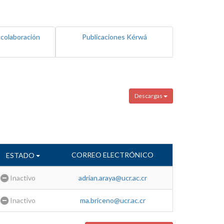
 colaboración
Publicaciones Kérwá
Descargas
CORREO ELECTRÓNICO
ESTADO
Inactivo
adrian.araya@ucr.ac.cr
Inactivo
ma.briceno@ucr.ac.cr