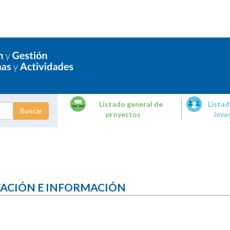
Listado general de
Listad
proyectos
inve
dades de
tigación
TACIÓN E INFORMACIÓN