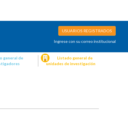
USUARIOS REGISTRADOS
Ingrese con su correo institucional
o general de
Listado general de
stigadores
unidades de investigación