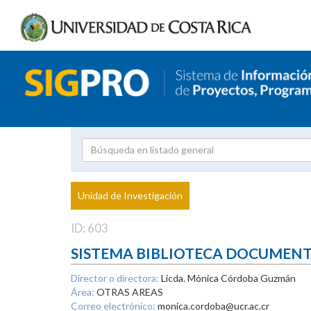
Investigador
Uni
Proyecto
Unidad de Investigación
inves
ID: 603
SISTEMA BIBLIOTECA DOCUMEN
Director o directora:
Licda. Mónica Córdoba Guzmán
Área:
OTRAS AREAS
Correo electrónico:
monica.cordoba@ucr.ac.cr