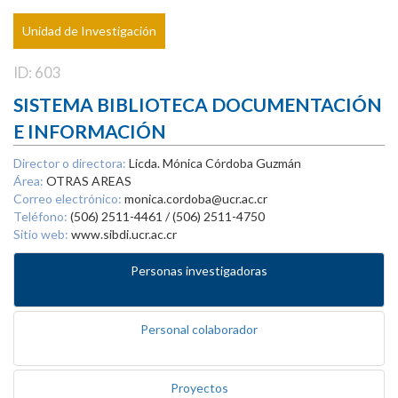
Unidad de Investigación
ID: 603
SISTEMA BIBLIOTECA DOCUMENTACIÓN
E INFORMACIÓN
Director o directora:
Licda. Mónica Córdoba Guzmán
Área:
OTRAS AREAS
Correo electrónico:
monica.cordoba@ucr.ac.cr
Teléfono:
(506) 2511-4461 / (506) 2511-4750
Sitio web:
www.sibdi.ucr.ac.cr
Personas investigadoras
Personal colaborador
Proyectos