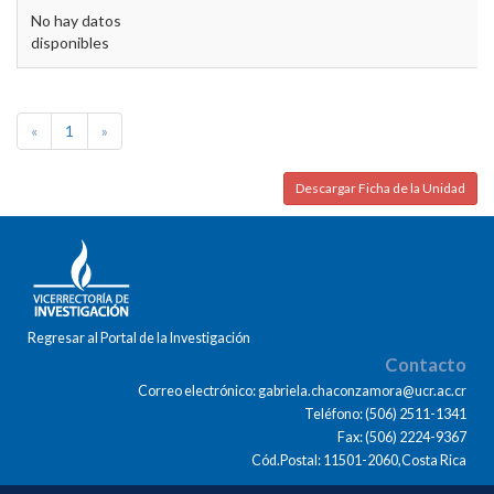
No hay datos
disponibles
«
1
»
Descargar Ficha de la Unidad
Regresar al Portal de la Investigación
Contacto
Correo electrónico: gabriela.chaconzamora@ucr.ac.cr
Teléfono: (506) 2511-1341
Fax: (506) 2224-9367
Cód.Postal: 11501-2060,Costa Rica