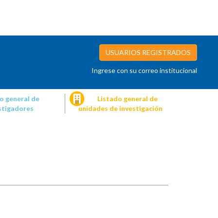
USUARIOS REGISTRADOS
Ingrese con su correo institucional
o general de
Listado general de
stigadores
unidades de investigación