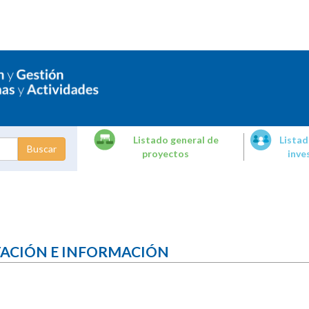
Listado general de
Listad
proyectos
inve
dades de
tigación
TACIÓN E INFORMACIÓN