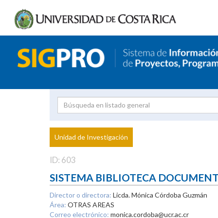
Investigador
Uni
Proyecto
Unidad de Investigación
inves
ID: 603
SISTEMA BIBLIOTECA DOCUMEN
Director o directora:
Licda. Mónica Córdoba Guzmán
Área:
OTRAS AREAS
Correo electrónico:
monica.cordoba@ucr.ac.cr