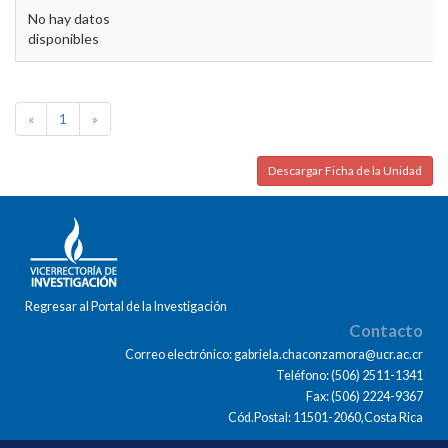
No hay datos
disponibles
«
1
»
Descargar Ficha de la Unidad
Regresar al Portal de la Investigación
Contacto
Correo electrónico: gabriela.chaconzamora@ucr.ac.cr
Teléfono: (506) 2511-1341
Fax: (506) 2224-9367
Cód.Postal: 11501-2060,Costa Rica