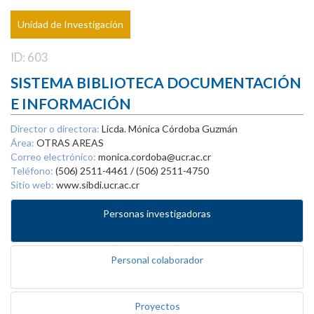
Unidad de Investigación
ID: 603
SISTEMA BIBLIOTECA DOCUMENTACIÓN
E INFORMACIÓN
Director o directora:
Licda. Mónica Córdoba Guzmán
Área:
OTRAS AREAS
Correo electrónico:
monica.cordoba@ucr.ac.cr
Teléfono:
(506) 2511-4461 / (506) 2511-4750
Sitio web:
www.sibdi.ucr.ac.cr
Personas investigadoras
Personal colaborador
Proyectos