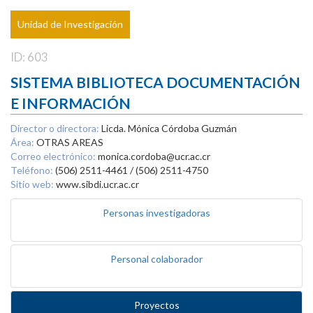
Unidad de Investigación
ID: 603
SISTEMA BIBLIOTECA DOCUMENTACIÓN
E INFORMACIÓN
Director o directora:
Licda. Mónica Córdoba Guzmán
Área:
OTRAS AREAS
Correo electrónico:
monica.cordoba@ucr.ac.cr
Teléfono:
(506) 2511-4461 / (506) 2511-4750
Sitio web:
www.sibdi.ucr.ac.cr
Personas investigadoras
Personal colaborador
Proyectos