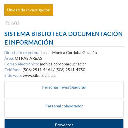
Unidad de Investigación
ID: 603
SISTEMA BIBLIOTECA DOCUMENTACIÓN
E INFORMACIÓN
Director o directora:
Licda. Mónica Córdoba Guzmán
Área:
OTRAS AREAS
Correo electrónico:
monica.cordoba@ucr.ac.cr
Teléfono:
(506) 2511-4461 / (506) 2511-4750
Sitio web:
www.sibdi.ucr.ac.cr
Personas investigadoras
Personal colaborador
Proyectos