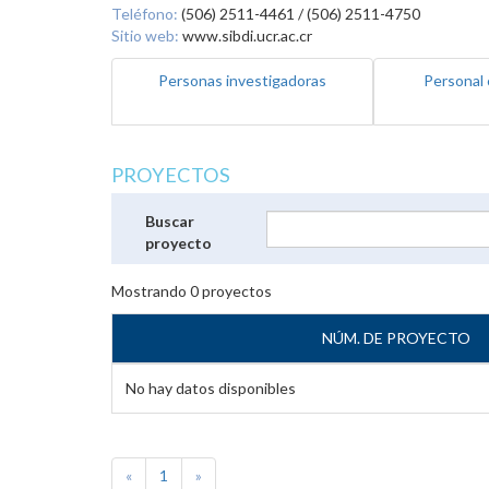
Teléfono:
(506) 2511-4461 / (506) 2511-4750
Sitio web:
www.sibdi.ucr.ac.cr
Personas investigadoras
Personal 
PROYECTOS
Buscar
proyecto
Mostrando
0
proyectos
NÚM. DE PROYECTO
No hay datos disponibles
«
1
»