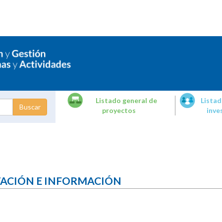
Listado general de
Listad
proyectos
inve
dades de
tigación
TACIÓN E INFORMACIÓN