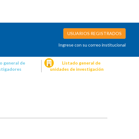
USUARIOS REGISTRADOS
Ingrese con su correo institucional
o general de
Listado general de
stigadores
unidades de investigación