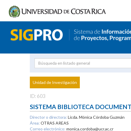
Investigador
Uni
Proyecto
Unidad de Investigación
inves
ID: 603
SISTEMA BIBLIOTECA DOCUMEN
Director o directora:
Licda. Mónica Córdoba Guzmán
Área:
OTRAS AREAS
Correo electrónico:
monica.cordoba@ucr.ac.cr