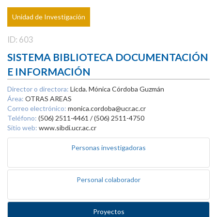
Unidad de Investigación
ID: 603
SISTEMA BIBLIOTECA DOCUMENTACIÓN
E INFORMACIÓN
Director o directora:
Licda. Mónica Córdoba Guzmán
Área:
OTRAS AREAS
Correo electrónico:
monica.cordoba@ucr.ac.cr
Teléfono:
(506) 2511-4461 / (506) 2511-4750
Sitio web:
www.sibdi.ucr.ac.cr
Personas investigadoras
Personal colaborador
Proyectos