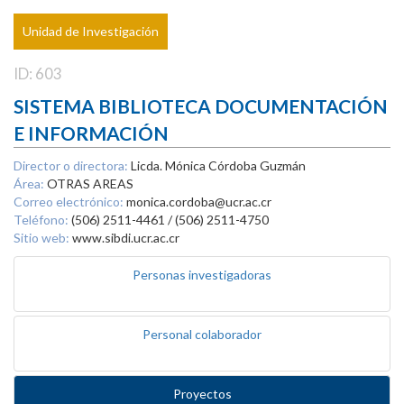
Unidad de Investigación
ID: 603
SISTEMA BIBLIOTECA DOCUMENTACIÓN
E INFORMACIÓN
Director o directora:
Licda. Mónica Córdoba Guzmán
Área:
OTRAS AREAS
Correo electrónico:
monica.cordoba@ucr.ac.cr
Teléfono:
(506) 2511-4461 / (506) 2511-4750
Sitio web:
www.sibdi.ucr.ac.cr
Personas investigadoras
Personal colaborador
Proyectos