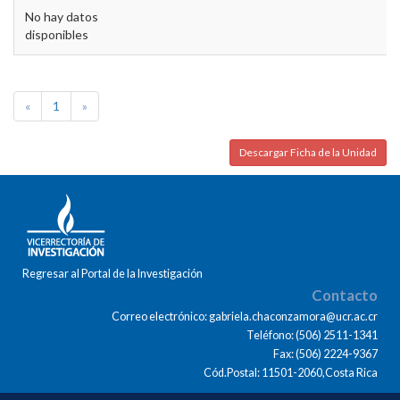
No hay datos
disponibles
«
1
»
Descargar Ficha de la Unidad
Regresar al Portal de la Investigación
Contacto
Correo electrónico: gabriela.chaconzamora@ucr.ac.cr
Teléfono: (506) 2511-1341
Fax: (506) 2224-9367
Cód.Postal: 11501-2060,Costa Rica