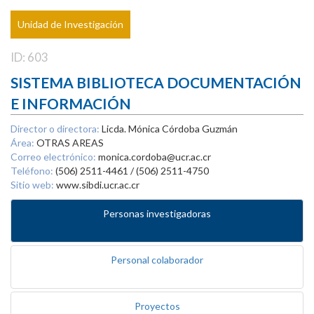
Unidad de Investigación
ID: 603
SISTEMA BIBLIOTECA DOCUMENTACIÓN
E INFORMACIÓN
Director o directora:
Licda. Mónica Córdoba Guzmán
Área:
OTRAS AREAS
Correo electrónico:
monica.cordoba@ucr.ac.cr
Teléfono:
(506) 2511-4461 / (506) 2511-4750
Sitio web:
www.sibdi.ucr.ac.cr
Personas investigadoras
Personal colaborador
Proyectos