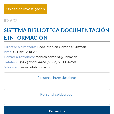
Unidad de Investigación
ID: 603
SISTEMA BIBLIOTECA DOCUMENTACIÓN
E INFORMACIÓN
Director o directora:
Licda. Mónica Córdoba Guzmán
Área:
OTRAS AREAS
Correo electrónico:
monica.cordoba@ucr.ac.cr
Teléfono:
(506) 2511-4461 / (506) 2511-4750
Sitio web:
www.sibdi.ucr.ac.cr
Personas investigadoras
Personal colaborador
Proyectos