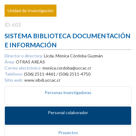
Unidad de Investigación
ID: 603
SISTEMA BIBLIOTECA DOCUMENTACIÓN
E INFORMACIÓN
Director o directora:
Licda. Mónica Córdoba Guzmán
Área:
OTRAS AREAS
Correo electrónico:
monica.cordoba@ucr.ac.cr
Teléfono:
(506) 2511-4461 / (506) 2511-4750
Sitio web:
www.sibdi.ucr.ac.cr
Personas investigadoras
Personal colaborador
Proyectos