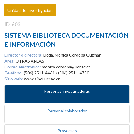
Unidad de Investigación
ID: 603
SISTEMA BIBLIOTECA DOCUMENTACIÓN
E INFORMACIÓN
Director o directora:
Licda. Mónica Córdoba Guzmán
Área:
OTRAS AREAS
Correo electrónico:
monica.cordoba@ucr.ac.cr
Teléfono:
(506) 2511-4461 / (506) 2511-4750
Sitio web:
www.sibdi.ucr.ac.cr
Personas investigadoras
Personal colaborador
Proyectos