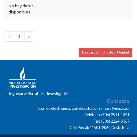
No hay datos
disponibles
«
1
»
Descargar Ficha de la Unidad
Regresar al Portal de la Investigación
Contacto
Correo electrónico: gabriela.chaconzamora@ucr.ac.cr
Teléfono: (506) 2511-1341
Fax: (506) 2224-9367
Cód.Postal: 11501-2060,Costa Rica