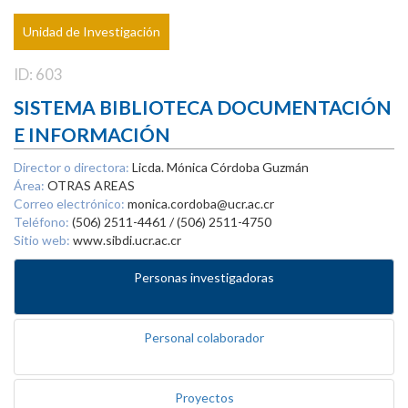
Unidad de Investigación
ID: 603
SISTEMA BIBLIOTECA DOCUMENTACIÓN
E INFORMACIÓN
Director o directora:
Licda. Mónica Córdoba Guzmán
Área:
OTRAS AREAS
Correo electrónico:
monica.cordoba@ucr.ac.cr
Teléfono:
(506) 2511-4461 / (506) 2511-4750
Sitio web:
www.sibdi.ucr.ac.cr
Personas investigadoras
Personal colaborador
Proyectos