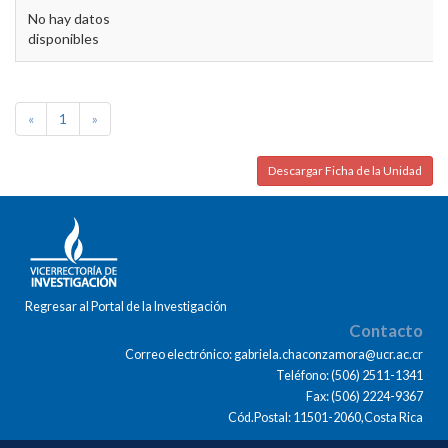
No hay datos
disponibles
«
1
»
Descargar Ficha de la Unidad
Regresar al Portal de la Investigación
Contacto
Correo electrónico: gabriela.chaconzamora@ucr.ac.cr
Teléfono: (506) 2511-1341
Fax: (506) 2224-9367
Cód.Postal: 11501-2060,Costa Rica