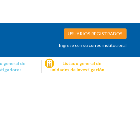
USUARIOS REGISTRADOS
Ingrese con su correo institucional
o general de
Listado general de
stigadores
unidades de investigación