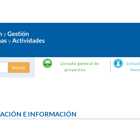
Listado general de
Listad
proyectos
inve
dades de
tigación
TACIÓN E INFORMACIÓN