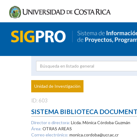
Investigador
Uni
Proyecto
Unidad de Investigación
inves
ID: 603
SISTEMA BIBLIOTECA DOCUMEN
Director o directora:
Licda. Mónica Córdoba Guzmán
Área:
OTRAS AREAS
Correo electrónico:
monica.cordoba@ucr.ac.cr