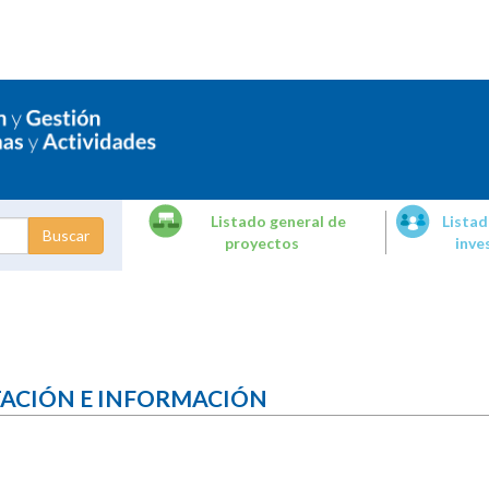
Listado general de
Listad
proyectos
inve
dades de
tigación
TACIÓN E INFORMACIÓN