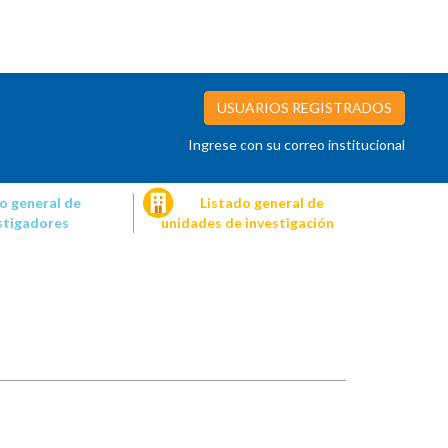
USUARIOS REGISTRADOS
Ingrese con su correo institucional
o general de
Listado general de
stigadores
unidades de investigación