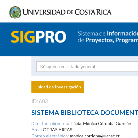
Investigador
Uni
Proyecto
Unidad de Investigación
inves
ID: 603
SISTEMA BIBLIOTECA DOCUMEN
Director o directora:
Licda. Mónica Córdoba Guzmán
Área:
OTRAS AREAS
Correo electrónico:
monica.cordoba@ucr.ac.cr