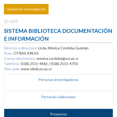
Unidad de Investigación
ID: 603
SISTEMA BIBLIOTECA DOCUMENTACIÓN
E INFORMACIÓN
Director o directora:
Licda. Mónica Córdoba Guzmán
Área:
OTRAS AREAS
Correo electrónico:
monica.cordoba@ucr.ac.cr
Teléfono:
(506) 2511-4461 / (506) 2511-4750
Sitio web:
www.sibdi.ucr.ac.cr
Personas investigadoras
Personal colaborador
Proyectos