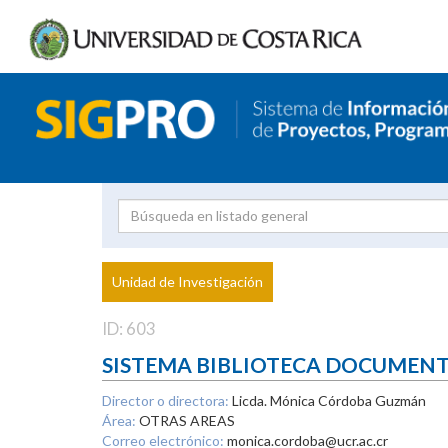
Investigador
Uni
Proyecto
Unidad de Investigación
inves
ID: 603
SISTEMA BIBLIOTECA DOCUMEN
Director o directora:
Licda. Mónica Córdoba Guzmán
Área:
OTRAS AREAS
Correo electrónico:
monica.cordoba@ucr.ac.cr