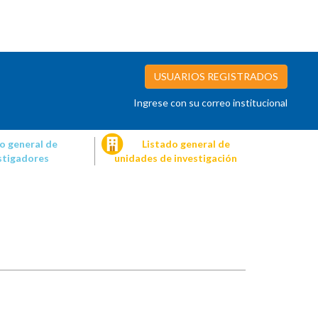
USUARIOS REGISTRADOS
Ingrese con su correo institucional
o general de
Listado general de
stigadores
unidades de investigación