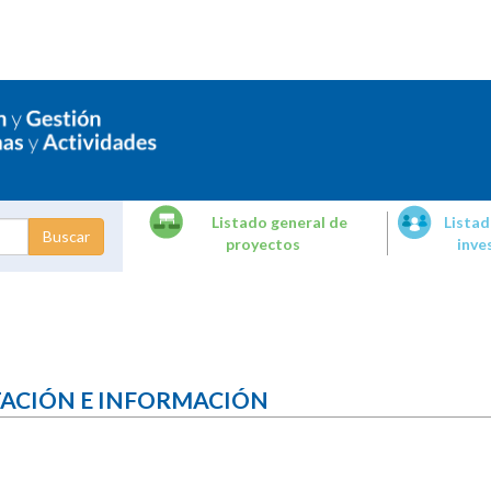
Listado general de
Listad
proyectos
inve
dades de
tigación
TACIÓN E INFORMACIÓN