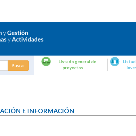
Listado general de
Listad
proyectos
inve
dades de
tigación
TACIÓN E INFORMACIÓN