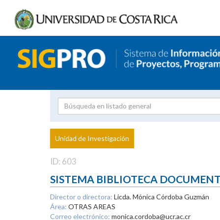
Investigador
Uni
Proyecto
Unidad de Investigación
inves
ID: 603
SISTEMA BIBLIOTECA DOCUMEN
Director o directora:
Licda. Mónica Córdoba Guzmán
Área:
OTRAS AREAS
Correo electrónico:
monica.cordoba@ucr.ac.cr