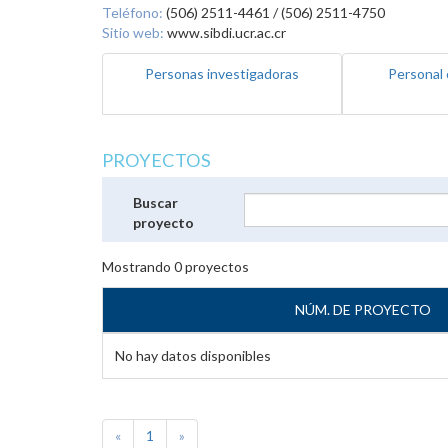
Teléfono:
(506) 2511-4461 / (506) 2511-4750
Sitio web:
www.sibdi.ucr.ac.cr
Personas investigadoras
Personal 
PROYECTOS
Buscar
proyecto
Mostrando
0
proyectos
NÚM. DE PROYECTO
No hay datos disponibles
«
1
»