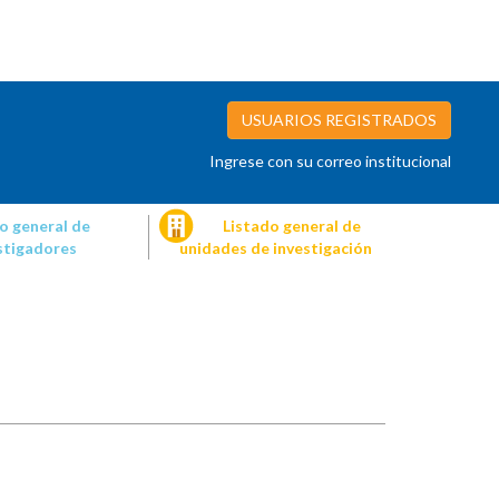
USUARIOS REGISTRADOS
Ingrese con su correo institucional
o general de
Listado general de
stigadores
unidades de investigación