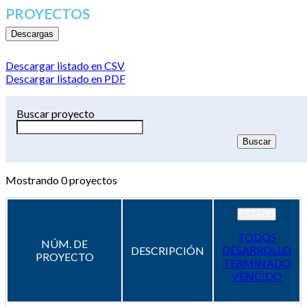
PROYECTOS
Descargas
Descargar listado en CSV
Descargar listado en PDF
Buscar proyecto
Mostrando
0
proyectos
ESTADO
TODOS
NÚM. DE
DESARROLLO
DESCRIPCIÓN
PROYECTO
TERMINADO
VENCIDO