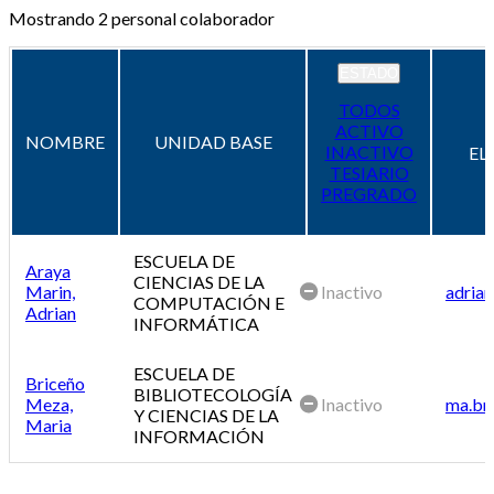
Mostrando
2
personal colaborador
ESTADO
TODOS
ACTIVO
NOMBRE
UNIDAD BASE
INACTIVO
EL
TESIARIO
PREGRADO
ESCUELA DE
Araya
CIENCIAS DE LA
Marin,
Inactivo
adrian
COMPUTACIÓN E
Adrian
INFORMÁTICA
ESCUELA DE
Briceño
BIBLIOTECOLOGÍA
Meza,
Inactivo
ma.br
Y CIENCIAS DE LA
Maria
INFORMACIÓN