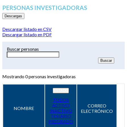
PERSONAS INVESTIGADORAS
Descargas
Descargar listado en CSV
Descargar listado en PDF
Buscar personas
Mostrando
0
personas investigadoras
ESTADO
TODOS
ACTIVO
CORREO
NOMBRE
INACTIVO
ELECTRÓNICO
TESIARIO
PREGRADO