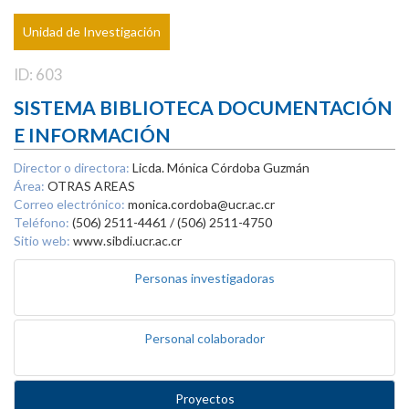
Unidad de Investigación
ID: 603
SISTEMA BIBLIOTECA DOCUMENTACIÓN
E INFORMACIÓN
Director o directora:
Licda. Mónica Córdoba Guzmán
Área:
OTRAS AREAS
Correo electrónico:
monica.cordoba@ucr.ac.cr
Teléfono:
(506) 2511-4461 / (506) 2511-4750
Sitio web:
www.sibdi.ucr.ac.cr
Personas investigadoras
Personal colaborador
Proyectos