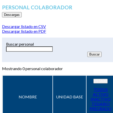
PERSONAL COLABORADOR
Descargas
Descargar listado en CSV
Descargar listado en PDF
Buscar personal
Mostrando
0
personal colaborador
ESTADO
TODOS
ACTIVO
NOMBRE
UNIDAD BASE
INACTIVO
TESIARIO
PREGRADO