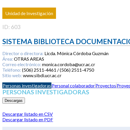
Unidad de Investigación
ID: 603
SISTEMA BIBLIOTECA DOCUMENTACI
Director o directora:
Licda. Mónica Córdoba Guzmán
Área:
OTRAS AREAS
Correo electrónico:
monica.cordoba@ucr.ac.cr
Teléfono:
(506) 2511-4461 / (506) 2511-4750
Sitio web:
www.sibdi.ucr.ac.cr
Personas investigadoras
Personal colaborador
Proyectos
Proyec
PERSONAS INVESTIGADORAS
Descargas
Descargar listado en CSV
Descargar listado en PDF