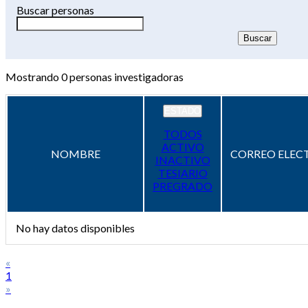
Buscar personas
Mostrando
0
personas investigadoras
ESTADO
TODOS
ACTIVO
NOMBRE
CORREO ELEC
INACTIVO
TESIARIO
PREGRADO
No hay datos disponibles
«
1
»