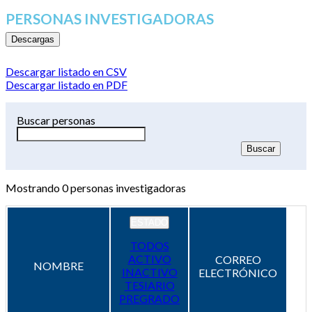
PERSONAS INVESTIGADORAS
Descargas
Descargar listado en CSV
Descargar listado en PDF
Buscar personas
Mostrando
0
personas investigadoras
ESTADO
TODOS
ACTIVO
CORREO
NOMBRE
INACTIVO
ELECTRÓNICO
TESIARIO
PREGRADO