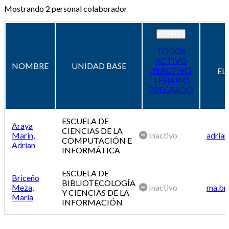
Mostrando
2
personal colaborador
ESTADO
TODOS
ACTIVO
NOMBRE
UNIDAD BASE
INACTIVO
EL
TESIARIO
PREGRADO
ESCUELA DE
Araya
CIENCIAS DE LA
Marin,
Inactivo
adrian
COMPUTACIÓN E
Adrian
INFORMÁTICA
ESCUELA DE
Briceño
BIBLIOTECOLOGÍA
Meza,
Inactivo
ma.br
Y CIENCIAS DE LA
Maria
INFORMACIÓN