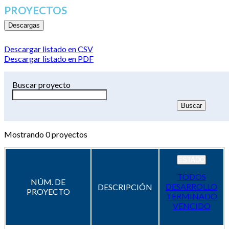
PROYECTOS
Descargas
Descargar listado en CSV
Descargar listado en PDF
Buscar proyecto
Mostrando
0
proyectos
ESTADO
TODOS
NÚM. DE
DESARROLLO
DESCRIPCIÓN
PROYECTO
TERMINADO
VENCIDO