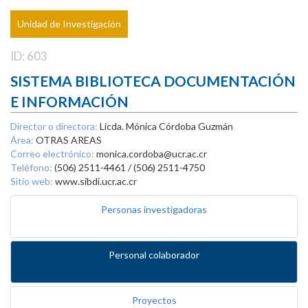
Unidad de Investigación
ID: 603
SISTEMA BIBLIOTECA DOCUMENTACIÓN
E INFORMACIÓN
Director o directora:
Licda. Mónica Córdoba Guzmán
Área:
OTRAS AREAS
Correo electrónico:
monica.cordoba@ucr.ac.cr
Teléfono:
(506) 2511-4461 / (506) 2511-4750
Sitio web:
www.sibdi.ucr.ac.cr
Personas investigadoras
Personal colaborador
Proyectos